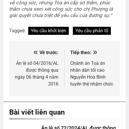
về công sức, nhưng Tòa án cấp sơ thẩm, phúc
thẩm chưa xem xét công sức cho chị Phượng là
giải quyết chưa triệt để yêu cầu của đương sự.”
Tagged:
Yêu cầu khởi kiện
Yêu cầu phản tố
Về trước:
Tiếp theo:
Điều
hướng
Án lệ số 04/2016/AL
Chánh án Toà án
được thông qua
nhân dân tối cao
bài
ngày 06 tháng 4 năm
Nguyễn Hoà Bình
viết
2016
tuyên thệ nhậm chức
Bài viết liên quan
Án lệ số 72/2024/AL được thông