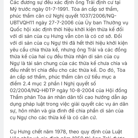
Các đương sự đều xác định ông Trải định cư tại
Mỹ trước ngày 01-7-1991. Tòa án cấp sơ thẩm,
phúc thẩm căn cứ Nghị quyết 1037/2006/NQ-
UBTVQH11 ngày 27-7-2006 của Ủy ban Thường vụ
Quốc hội xác định thời hiệu khởi kiện thừa kế đối
với di sản của cụ Hưng vẫn còn là có cơ sở. Đối
với di sản của cụ Ngự thì đã hết thời hiệu khởi kiện
yêu cầu chia thừa kế, nhưng ông Trải và các đồng
thừa kế của hai cụ đều thừa nhận di sản của cụ
Ngự là tài sản chung của các thừa kế chưa chia và
đều nhất trí chia đều cho các thừa kế. Do đó, Tòa
án cấp sơ thẩm, phúc thẩm căn cứ tiểu mục a
điểm 2.4 mục 2 phần I Nghị quyết số
02/2004/NQ-HĐTP ngày 10-8-2004 của Hội đồng
Thẩm phán Tòa án nhân dân tối cao hướng dẫn áp
dụng pháp luật trong việc giải quyết các vụ án dân
sự, hôn nhân và gia đình để chia phần di sản của
cụ Ngự cho các thừa kế là có căn cứ.
Cụ Hưng chết năm 1978, theo quy định của Luật