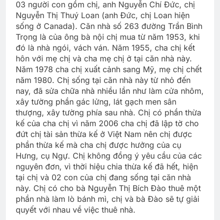
03 người con gồm chị, anh Nguyễn Chí Đức, chị
Nguyễn Thị Thuý Loan (anh Đức, chị Loan hiện
sống ở Canada). Căn nhà số 263 đường Trần Bình
Trọng là của ông bà nội chị mua từ năm 1953, khi
đó là nhà ngói, vách ván. Năm 1955, cha chị kết
hôn với mẹ chị và cha mẹ chị ở tại căn nhà này.
Năm 1978 cha chị xuất cảnh sang Mỹ, mẹ chị chết
năm 1980. Chị sống tại căn nhà này từ nhỏ đến
nay, đã sửa chữa nhà nhiều lần như làm cửa nhôm,
xây tường phần gác lửng, lát gạch men sân
thượng, xây tường phía sau nhà. Chị có phần thừa
kế của cha chị vì năm 2006 cha chị đã lập tờ cho
đứt chị tài sản thừa kế ở Việt Nam nên chị được
phần thừa kế mà cha chị được hưởng của cụ
Hưng, cụ Ngự. Chị không đồng ý yêu cầu của các
nguyên đơn, vì thời hiệu chia thừa kế đã hết, hiện
tại chị và 02 con của chị đang sống tại căn nhà
này. Chị có cho bà Nguyễn Thị Bích Đào thuê một
phần nhà làm lò bánh mì, chị và bà Đào sẽ tự giải
quyết với nhau về việc thuê nhà.