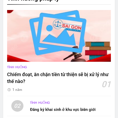
TÌNH HUỐNG
Chiếm đoạt, ăn chặn tiền từ thiện sẽ bị xử lý như
thế nào?
01
1 năm
TÌNH HUỐNG
02
Đăng ký khai sinh ở khu vực biên giới