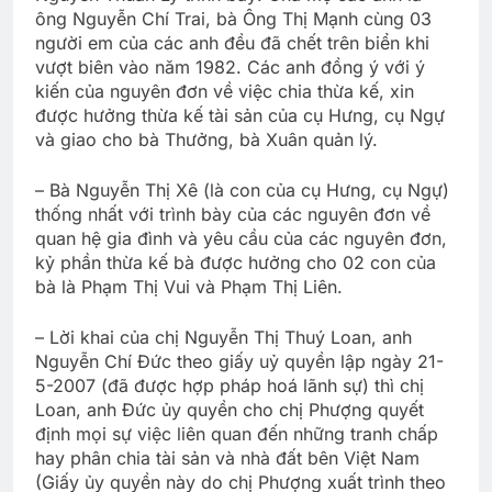
ông Nguyễn Chí Trai, bà Ông Thị Mạnh cùng 03
người em của các anh đều đã chết trên biển khi
vượt biên vào năm 1982. Các anh đồng ý với ý
kiến của nguyên đơn về việc chia thừa kế, xin
được hưởng thừa kế tài sản của cụ Hưng, cụ Ngự
và giao cho bà Thưởng, bà Xuân quản lý.
– Bà Nguyễn Thị Xê (là con của cụ Hưng, cụ Ngự)
thống nhất với trình bày của các nguyên đơn về
quan hệ gia đình và yêu cầu của các nguyên đơn,
kỷ phần thừa kế bà được hưởng cho 02 con của
bà là Phạm Thị Vui và Phạm Thị Liên.
– Lời khai của chị Nguyễn Thị Thuý Loan, anh
Nguyễn Chí Đức theo giấy uỷ quyền lập ngày 21-
5-2007 (đã được hợp pháp hoá lãnh sự) thì chị
Loan, anh Đức ủy quyền cho chị Phượng quyết
định mọi sự việc liên quan đến những tranh chấp
hay phân chia tài sản và nhà đất bên Việt Nam
(Giấy ủy quyền này do chị Phượng xuất trình theo