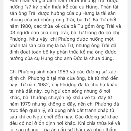
Hôn nhân và gia đình năm 1959 thì ông Trải được
hưởng 1/7 kỷ phần thừa kế của cụ Hưng. Phần tài
sản ông Trải được hưởng của cụ Hưng là tài sản
chung của vợ chồng ông Trải, bà Tư. Bà Tư chết
năm 1980, các thừa kế của bà Tư gồm ông Trải và
03 người con của ông Trải, bà Tư trong đó có chị
Phượng. Như vậy, chị Phượng được hưởng một
phần tài sản của mẹ là bà Tư, nhưng ông Trải đã
định đoạt toàn bộ kỷ phần thừa kế mà ông được
hưởng của cụ Hưng cho anh Đức là chưa đúng.
Chị Phượng sinh năm 1953 và các đương sự xác
định chị Phượng ở tại nhà của ông, bà từ nhỏ đến
nay. Từ năm 1982, chị Phượng đã là chủ hộ khẩu
tại nhà đất này, cụ Ngự còn sống nhưng ở nơi
khác, bà Thưởng chuyển hộ khẩu về tại đây từ
năm 1979 nhưng không ở đây, nên chị Phượng đã
trực tiếp quản lý, sử dụng nhà đất tranh chấp từ
sau khi cụ Ngự chết đến nay. Các đương sự khác
đều có nơi ở ổn định nơi khác. Khi chia thừa kế và
tài sản chung, Tòa án cấp sơ thẩm và phúc thẩm