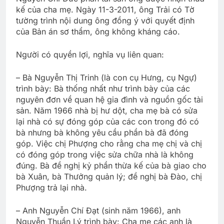
kế của cha mẹ. Ngày 11-3-2011, ông Trải có Tờ
tường trình
nội dung ông đồng ý với quyết định
của Bản án sơ thẩm, ông không kháng cáo.
Người có quyền lợi, nghĩa vụ liên quan:
– Bà Nguyễn Thị Trinh (là con cụ Hưng, cụ Ngự)
trình bày: Bà thống nhất như trình bày của các
nguyên đơn về quan hệ gia đình và nguồn gốc tài
sản. Năm 1966 nhà bị hư dột, cha mẹ bà có sửa
lại nhà có sự đóng góp của các con trong đó có
bà nhưng bà không yêu cầu phần bà đã đóng
góp. Việc chị Phượng cho rằng cha mẹ chị và chị
có đóng góp trong việc sửa chữa nhà là không
đúng. Bà đề nghị kỷ phần thừa kế của bà giao cho
bà Xuân, bà Thưởng quản lý; đề nghị bà Đào, chị
Phượng trả lại nhà.
– Anh Nguyễn Chí Đạt (sinh năm 1966), anh
Nguyễn Thuần Lý trình bày: Cha mẹ các anh là