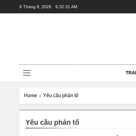
Skip
6 Tháng 8, 2026
6:32:31 AM
to
content
Thô
Nơi Học Hỏ
TRA
Home
Yêu cầu phản tố
Yêu cầu phản tố