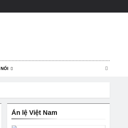
igon Lawyers Team
 NỐI
Án lệ Việt Nam