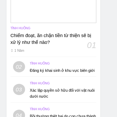
TÌNH HUỐNG
Chiếm đoạt, ăn chặn tiền từ thiện sẽ bị
xử lý như thế nào?
01
1 Năm
TÌNH HUỐNG
02
Đăng ký khai sinh ở khu vực biên giới
TÌNH HUỐNG
03
Xác lập quyền sở hữu đối với vật nuôi
dưới nước
TÌNH HUỐNG
04
Bồi thường thiệt hại do con chưa thành