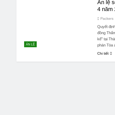
Án lệ 
4 năm 
Packers
Quyết địn
đồng Thẩm
kế” tại T
ÁN LỆ
phán Tòa 
Chi tiết