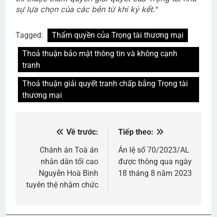
sự lựa chọn của các bên từ khi ký kết.
“
Tagged:
Thẩm quyền của Trọng tài thương mại
Thoả thuận bảo mật thông tin và không cạnh
tranh
Thoả thuận giải quyết tranh chấp bằng Trọng tài
thương mại
Về trước:
Tiếp theo:
Điều
hướng
Chánh án Toà án
Án lệ số 70/2023/AL
nhân dân tối cao
được thông qua ngày
bài
Nguyễn Hoà Bình
18 tháng 8 năm 2023
viết
tuyên thệ nhậm chức