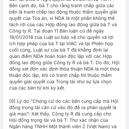
Bên cạnh đó, bà T cho rằng tranh chấp giữa các
bên là tranh chấp lao động thuộc thẩm quyền giải
quyết của Tòa án, vì NDA là một phần không thể
tách rời của các Hợp đồng lao động giữa bà T và
Công ty R. Tại đoạn 11 Bản luận cứ đề ngày
18/01/2018 của Luật sư bảo vệ cho quyền và lợi
ích hợp pháp của bà T tại VIAC và tại Phiên họp
cuối cùng, Luật sư của bà T đã khẳng định lại
quan điểm NDA hoàn toàn độc lập với các Hợp
đồng lao động giữa Công ty R và bà T. Do đó, Hội
đồng xét đơn xác định thỏa thuận NDA là một thỏa
thuận độc lập, khi có tranh chấp thì thuộc thẩm
quyền giải quyết của Trọng tài như sự lựa chọn
của các bên từ khi ký kết.
[9] Lý do “Chứng cứ do các bên cung cấp mà Hội
đồng trọng tài căn cứ vào đó để ra phán quyết là
giả mạo”: Xét thấy, Công ty R đã cung cấp cho
Hội đồng trọng tài và bà T: Thư xác nhận của
Ngân hàng TNHH Một thành viên Z (Việt Nam) và