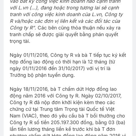
vào bất kỳ công việc kinh doanh nào cạnh tranh
với L.vn (…), đang hoặc trong tương lai sẽ cạnh
tranh với công việc kinh doanh của L.vn, Công ty
R và/hoặc các đơn vị liên kết và các đối tác của
Công ty R”
. Các bên cũng thỏa thuận nếu xảy ra
tranh chấp sẽ được giải quyết bằng phán quyết
trọng tài.
Ngày 01/11/2016, Công ty R và bà T tiếp tục ký kết
hợp đồng lao động có thời hạn là 12 tháng (từ
ngày 01/11/2016 đến 31/10/2017) với vị trí là
Trưởng bộ phận tuyển dụng.
Ngày 18/11/2016, bà T chấm dứt Hợp đồng lao
động năm 2016 với Công ty R. Ngày 02/10/2017,
Công ty R đã nộp đơn khởi kiện kèm theo các
chứng cứ tại Trung tâm Trọng tài Quốc tế Việt
Nam (VIAC), theo đó yêu cầu bà T bồi thường cho
Công ty R số tiền 205.197.300 đồng, bằng 03 (ba)
lần tiền lương tháng liền kề trước khi bà T đơn
phương chấm dứt Hợp đồng lao động năm 2016 vì