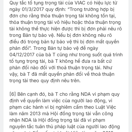
Quy tắc tố tụng trọng tài của VIAC có hiệu lực từ
ngày 01/3/2017 quy định: “Trong trường hợp bị
đơn cho rằng thỏa thuận trọng tài không tồn tại,
thỏa thuận trọng tài vô hiệu hoặc thỏa thuận trọng
tài không thể thực hiện được thì bị đơn phải nêu rõ
trong Bản tự bảo vệ. Nếu bị đơn không nêu rõ
điều đó trong bản tự bảo vệ thì bị đơn mất quyền
phản đối”. Trong Bản tự bảo vệ đề ngày
04/12/2017 của bà T cũng như trong suốt quá trình
tố tụng trọng tài, bà T không hề đưa ra bất cứ
phản đối nào đối với thoả thuận trọng tài. Như
vậy, bà T đã mất quyền phản đối về thoả thuận
trọng tài theo quy định nêu trên.
[6] Bên cạnh đó, bà T cho rằng NDA vi phạm quy
định về quyền làm việc của người lao động, vi
phạm các hành vi bị nghiêm cấm theo Luật Việc
làm năm 2013 mà Hội đồng trọng tài vẫn công
nhận NDA là Hội đồng trọng tài đã vi phạm
nguyên tắc tuân thủ pháp luật của người lao động