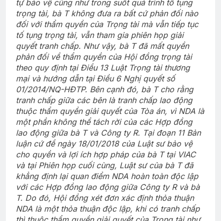
tự bảo vệ cũng như trong suốt quá trình tố tụng
trọng tài, bà T không đưa ra bất cứ phản đối nào
đối với thẩm quyền của Trọng tài mà vẫn tiếp tục
tố tụng trọng tài, vẫn tham gia phiên họp giải
quyết tranh chấp. Như vậy, bà T đã mất quyền
phản đối về thẩm quyền của Hội đồng trọng tài
theo quy định tại Điều 13 Luật Trọng tài thương
mại và hướng dẫn tại Điều 6 Nghị quyết số
01/2014/NQ-HĐTP. Bên cạnh đó, bà T cho rằng
tranh chấp giữa các bên là tranh chấp lao động
thuộc thẩm quyền giải quyết của Tòa án, vì NDA là
một phần không thể tách rời của các Hợp đồng
lao động giữa bà T và Công ty R. Tại đoạn 11 Bản
luận cứ đề ngày 18/01/2018 của Luật sư bảo vệ
cho quyền và lợi ích hợp pháp của bà T tại VIAC
và tại Phiên họp cuối cùng, Luật sư của bà T đã
khẳng định lại quan điểm NDA hoàn toàn độc lập
với các Hợp đồng lao động giữa Công ty R và bà
T. Do đó, Hội đồng xét đơn xác định thỏa thuận
NDA là một thỏa thuận độc lập, khi có tranh chấp
thì thuộc thẩm quyền giải quyết của Trọng tài như