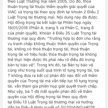
theo Luật Thương mại năm 2005. Do đó, thỏa
thuận trọng tài thuộc thẩm quyền giải quyết của
VIAC và trọng tài theo quy định tại khoản 2 Điều 2
Luật Trọng tài thương mại. Nội dung này đã được
Hội đồng trọng tài kết luận tại Phiên họp ngày
19/01/2018 (Phần A, trang 5 và Phần C, trang 6
của phán quyết). Khoản 4 Điều 35 Luật Trọng tài
thương mại quy định: “Trường hợp bị đơn cho rằng
vụ tranh chấp không thuộc thẩm quyền của Trọng
tài, không có thoả thuận trọng tài, thoả thuận
trọng tài vô hiệu hoặc thỏa thuận trọng tài không
thể thực hiện được thì phải nêu rõ điều đó trong
bản tự bảo vệ”. Trong khi đó, tại Bản tự bảo vệ
cũng như trong suốt quá trình tố tụng trọng tài, bà
T không đưa ra bất cứ phản đối nào đối với thẩm
quyền của Trọng tài mà vẫn tiếp tục tố tụng trọng
tài, vẫn tham gia phiên họp giải quyết tranh chấp.
Như vậy, bà T đã mất quyền phản đối về thẩm
quyền của Hội đồng trọng tài theo quy định
tại Điều 13 Luật Trọng tài thương mại và hướng
dẫn tại Điều 6 Nghị quyết số 01/2014/NQ-HĐTP.