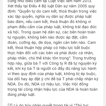
cũng như điều cấm tại Luật Việc làm năm 2013.
Xét thấy tại Điều 4 Bộ luật Dân sự năm 2005 quy
định: “Quyền tự do cam kết, thoả thuận trong việc
xác lập quyền, nghĩa vụ dân sự được pháp luật
bảo đảm, nếu cam kết, thoả thuận đó không vi
phạm điều cấm của pháp luật, không trái đạo đức
xã hội. Trong quan hệ dân sự, các bên hoàn toàn
tự nguyện, không bên nào được áp đặt, cấm
đoán, cưỡng ép, đe dọa, ngăn cản bên nào. Cam
kết, thoả thuận hợp pháp có hiệu lực bắt buộc
thực hiện đối với các bên và phải được cá nhân,
pháp nhân, chủ thể khác tôn trọng”. Trong trường
hợp này, giữa bà T với Công ty R đã tự nguyện ký
kết, khi ký bà T là người có đầy đủ năng lực hành
vi theo quy định của pháp luật, không bị ép buộc,
lừa dối hay áp đặt ý chí để bà T phải chấp nhận ký
NDA. Do đó, NDA có hiệu lực. Việc Hội đồng
trọng tài công nhận hiệu lực của NDA là hoàn toàn
đúng pháp luật.
[7] Lý do hủy phán quyết trọng tài vì “Thủ tục