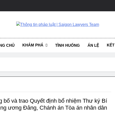
ng Tin Pháp Luật | Sa
i, Trao Đổi, Chia Sẻ, Phổ Biến Kiến Thức Pháp Luật
KHÁM PHÁ
KẾT
NG CHỦ
TÌNH HUỐNG
ÁN LỆ
g bố và trao Quyết định bổ nhiệm Thư ký Bí
ung ương Đảng, Chánh án Tòa án nhân dân