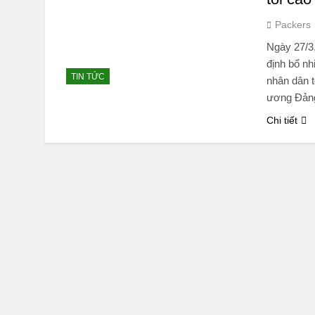
Packers
Ngày 27/3,
định bổ n
TIN TỨC
nhân dân t
ương Đản
Chi tiết