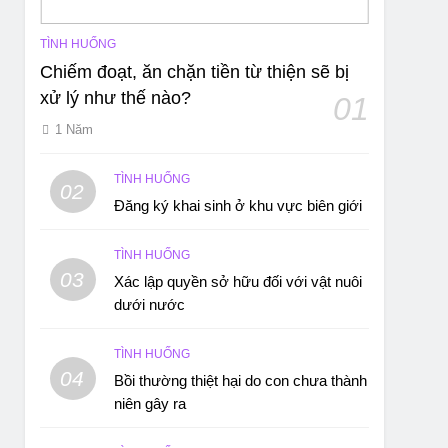
TÌNH HUỐNG
Chiếm đoạt, ăn chặn tiền từ thiện sẽ bị
xử lý như thế nào?
01
1 Năm
TÌNH HUỐNG
02
Đăng ký khai sinh ở khu vực biên giới
TÌNH HUỐNG
03
Xác lập quyền sở hữu đối với vật nuôi
dưới nước
TÌNH HUỐNG
04
Bồi thường thiệt hại do con chưa thành
niên gây ra