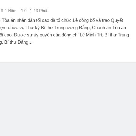
1 Năm
0
13 Phút
 Tòa án nhân dân tối cao đã tổ chức Lễ công bố và trao Quyết
hiệm chức vụ Thư ký Bí thư Trung ương Đảng, Chánh án Tòa án
ối cao. Được sự ủy quyền của đồng chí Lê Minh Trí, Bí thư Trung
g, Bí thư Đảng…