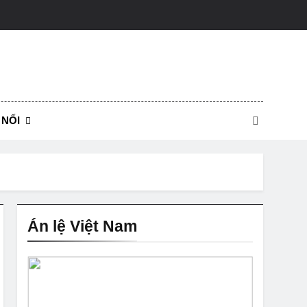
igon Lawyers Team
 NỐI
Án lệ Việt Nam