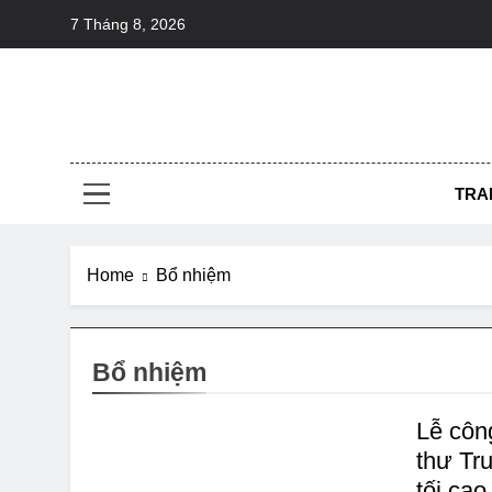
Skip
7 Tháng 8, 2026
to
content
Thô
Nơi Học Hỏ
TRA
Home
Bổ nhiệm
Bổ nhiệm
Lễ côn
thư Tr
tối cao